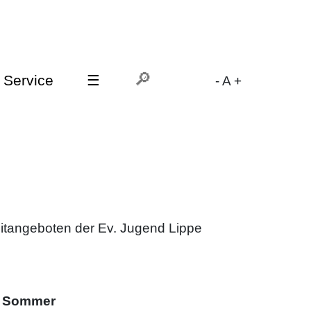
Service
☰
-
A
+
itangeboten der Ev. Jugend Lippe
k Sommer