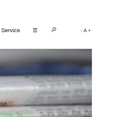
Service
☰
-
A
+