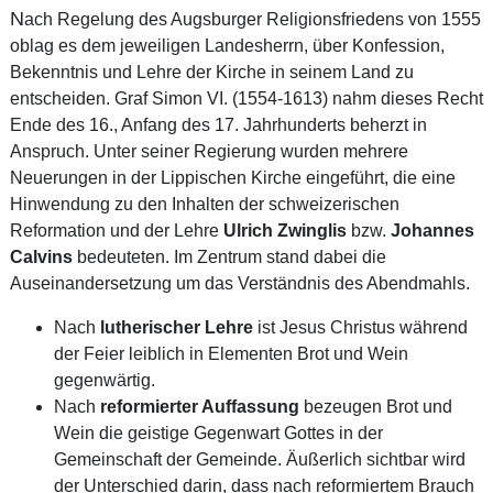
N
ach Regelung des Augsburger Religionsfriedens von 1555
oblag es dem jeweiligen Landesherrn, über Konfession,
Bekenntnis und Lehre der Kirche in seinem Land zu
entscheiden. Graf Simon VI. (1554-1613) nahm dieses Recht
Ende des 16., Anfang des 17. Jahrhunderts beherzt in
Anspruch. Unter seiner Regierung wurden mehrere
Neuerungen in der Lippischen Kirche eingeführt, die eine
Hinwendung zu den Inhalten der schweizerischen
Reformation und der Lehre
Ulrich Zwinglis
bzw.
Johannes
Calvins
bedeuteten. Im Zentrum stand dabei die
Auseinandersetzung um das Verständnis des Abendmahls.
Nach
lutherischer Lehre
ist Jesus Christus während
der Feier leiblich in Elementen Brot und Wein
gegenwärtig.
Nach
reformierter Auffassung
bezeugen Brot und
Wein die geistige Gegenwart Gottes in der
Gemeinschaft der Gemeinde. Äußerlich sichtbar wird
der Unterschied darin, dass nach reformiertem Brauch