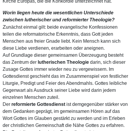
Kirche Europas, die die Konkordie unterzeichnet hat.
W
orin liegen heute die wesentlichen Unterschiede
zwischen lutherischer und reformierter Theologie?
Z
unächst einmal gilt: beide evangelische Konfessionen
teilen die reformatorische Erkenntnis, dass Gott jeden
Menschen aus freier Gnade liebt. Kein Mensch kann sich
diese Liebe verdienen, erarbeiten oder aneignen.
Auf Grundlage dieser gemeinsamen Überzeugung besteht
das Zentrum der
lutherischen Theologie
darin, sich dieser
Zusage Gottes immer wieder neu zu vergewissern. Im
Gottesdienst geschieht das im Zusammenspiel von festlicher
Liturgie, Predigt und Feier des Abendmahls. Gottes leibliche
Gegenwart als Ausdruck seiner Liebe wird darin jedem
einzelnen Menschen zuteil.
Der
reformierte Gottesdienst
ist demgegenüber stärker von
dem Gedanken geprägt, im gemeinsamen Hören auf das
Wort Gottes im Glauben gestärkt zu werden und im Erleben
der christlichen Gemeinschaft die Nähe Gottes zu erfahren.